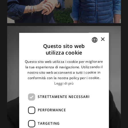
×
Questo sito web
utilizza cookie
ITALIAN
Questo sito web utilizza i cookie per migliorare
ENGLISH
la tua esperienza di navigazione. Utilizzando il
nostro sito web acconsenti a tutti i cookie in
conformità con la nostra policy per i cookie.
Leggi di più
STRETTAMENTE NECESSARI
PERFORMANCE
TARGETING