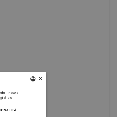
×
ndo il nostro
ITALIAN
gi di più
ENGLISH
IONALITÀ