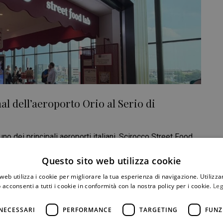
al dell’aeroporto Orio al Serio di
uno dei principali aeroporti italiani. Scirocco Street Food
o di valorizzazione dello street food isolano, ha
Questo sito web utilizza cookie
erno
web utilizza i cookie per migliorare la tua esperienza di navigazione. Utilizza
 acconsenti a tutti i cookie in conformità con la nostra policy per i cookie.
Leg
CONDIVIDI
NECESSARI
PERFORMANCE
TARGETING
FUNZ