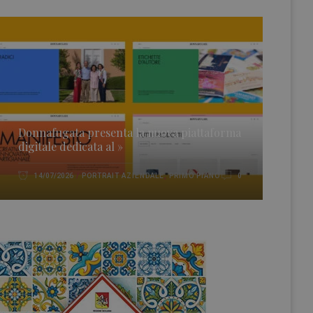
Donnafugata presenta la nuova piattaforma
digitale dedicata al »
PORTRAIT AZIENDALE
,
PRIMO PIANO
14/07/2026
0