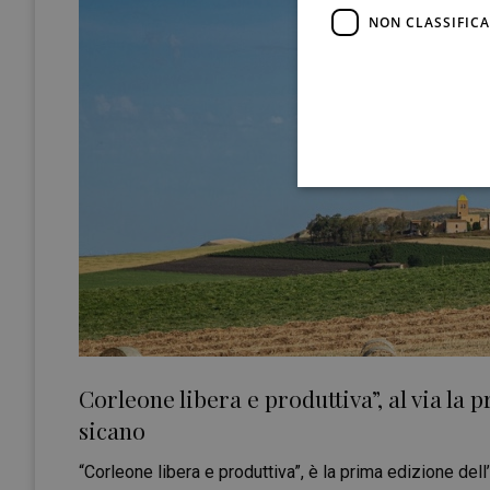
NON CLASSIFICA
Corleone libera e produttiva”, al via la
sicano
“Corleone libera e produttiva”, è la prima edizione dell