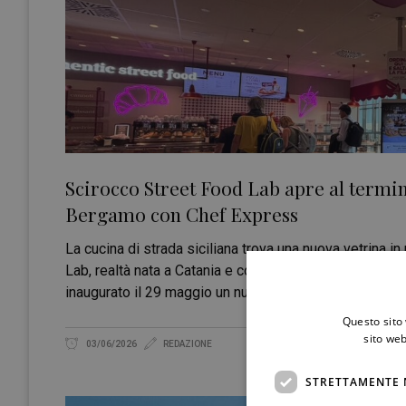
Scirocco Street Food Lab apre al termin
Bergamo con Chef Express
La cucina di strada siciliana trova una nuova vetrina in 
Lab, realtà nata a Catania e conosciuta per il suo lavor
inaugurato il 29 maggio un nuovo punto vendita all'int
Questo sito 
sito web
03/06/2026
REDAZIONE
STRETTAMENTE 