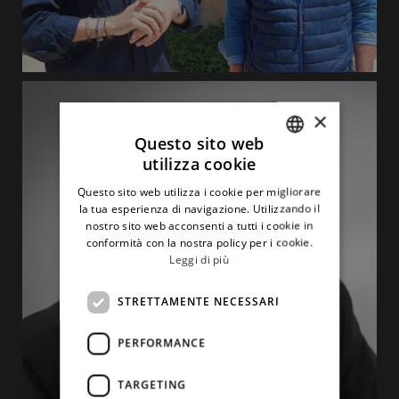
×
Questo sito web
utilizza cookie
ITALIAN
Questo sito web utilizza i cookie per migliorare
ENGLISH
la tua esperienza di navigazione. Utilizzando il
nostro sito web acconsenti a tutti i cookie in
conformità con la nostra policy per i cookie.
Leggi di più
STRETTAMENTE NECESSARI
PERFORMANCE
TARGETING