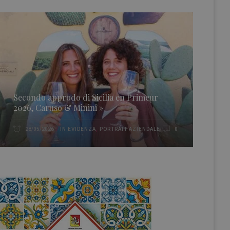
Secondo approdo di Sicilia en Primeur
2026, Caruso & Minini »
IN EVIDENZA
,
PORTRAIT AZIENDALE
28/05/2026
0