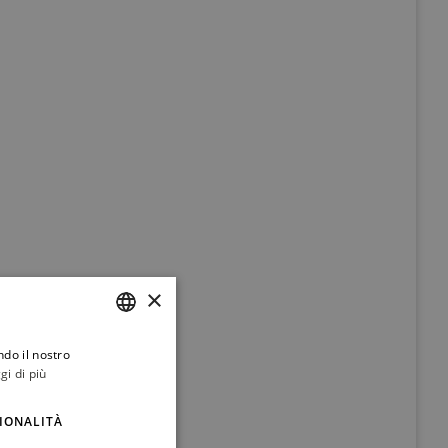
×
ndo il nostro
ITALIAN
gi di più
ENGLISH
IONALITÀ