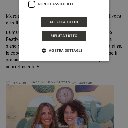
NON CLASSIFICATI
Merano Wine Festival, 4-8 Novembre, 25 anni di vera
eccellenza
ACCETTA TUTTO
La manifestazione di Helmuth Köcher, il Merano Wine
RIFIUTA TUTTO
Festival, compie a novembre 25 anni. Eppure, sembra
siano passati pochi anni dal primo ed era il 1992. Ma si sa,
MOSTRA DETTAGLI
le cose belle, quelle che si sanno mostrare, gli anni se li
portano benissimo. Per verificare tale bellezza, che
concretamente
FRANCESCO PENSOVECCHIO
20/09/2016
CONDIVIDI