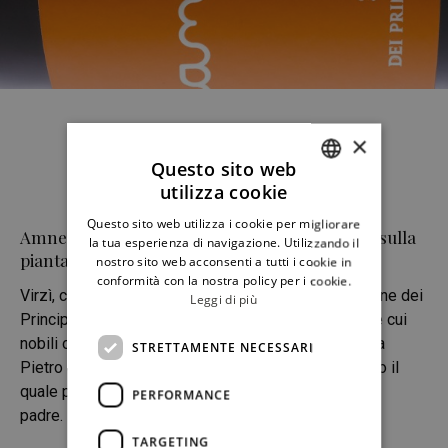
×
Questo sito web
utilizza cookie
ITALIAN
Questo sito web utilizza i cookie per migliorare
Amnesia, il vino da meditazione… dimenticato sulla
ENGLISH
la tua esperienza di navigazione. Utilizzando il
pianta
nostro sito web acconsenti a tutti i cookie in
conformità con la nostra policy per i cookie.
Virzì, comune di Monreale. Qui si trovano le campagne dei
Leggi di più
Principi di Spadafora appartenenti ad una famiglia le cui
nobili origini risalgono al 1230. L’azienda, fondata da
STRETTAMENTE NECESSARI
Pietro Spadafora, è ora condotta dal figlio Francesco il
quale prosegue nel progetto vitivinicolo iniziato dal
PERFORMANCE
padre. La tenuta
TARGETING