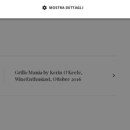
MOSTRA DETTAGLI
Grillo Mania by Kerin O'Keefe,
WineEnthusiast, Ottobre 2016