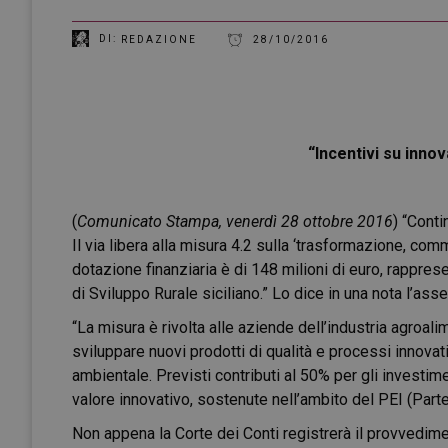
DI:
REDAZIONE
28/10/2016
“Incentivi su innov
(
Comunicato Stampa, venerdì 28 ottobre 2016
) “Conti
Il via libera alla misura 4.2 sulla ‘trasformazione, comm
dotazione finanziaria è di 148 milioni di euro, rapprese
di Sviluppo Rurale siciliano.” Lo dice in una nota l’ass
“La misura è rivolta alle aziende dell’industria agroalim
sviluppare nuovi prodotti di qualità e processi innovativ
ambientale. Previsti contributi al 50% per gli investim
valore innovativo, sostenute nell’ambito del PEI (Parte
Non appena la Corte dei Conti registrerà il provvedime