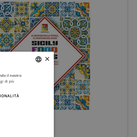
×
ndo il nostro
ITALIAN
gi di più
ENGLISH
IONALITÀ