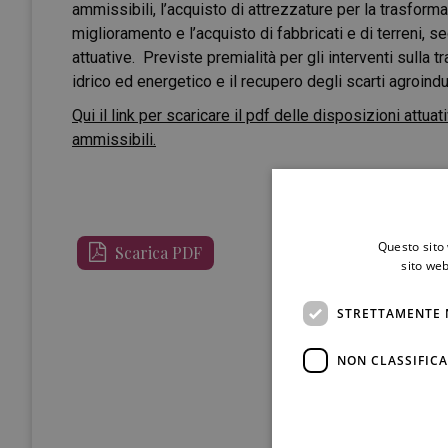
ammissibili, l’acquisto di attrezzature per la trasformaz
miglioramento e l’acquisto di fabbricati e di terreni, se
attuative. Previste premialità per gli interventi sulla tr
idrico ed energetico e il recupero degli scarti agroindus
Qui il link per scaricare il pdf delle disposizioni attua
ammissibili.
Questo sito 
Scarica PDF
sito web
STRETTAMENTE 
NON CLASSIFICA