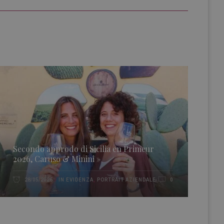
Secondo approdo di Sicilia en Primeur
2026, Caruso & Minini »
IN EVIDENZA
,
PORTRAIT AZIENDALE
28/05/2026
0