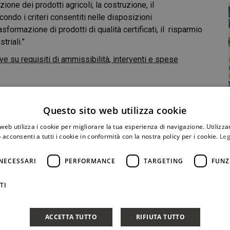
ione dei prodotti agricoli; la costruzione, il
condo i criteri consentiti nelle disposizioni
asformazione di prodotti di qualità certificati, il risparmio
triali.”
tive su requisiti di ammissibilità, interventi e spese
Questo sito web utilizza cookie
web utilizza i cookie per migliorare la tua esperienza di navigazione. Utilizza
 acconsenti a tutti i cookie in conformità con la nostra policy per i cookie.
Leg
NECESSARI
PERFORMANCE
TARGETING
FUNZ
TI
Condividi Post
ACCETTA TUTTO
RIFIUTA TUTTO