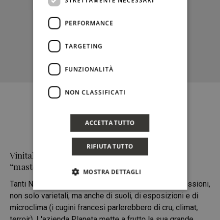
PERFORMANCE
TARGETING
FUNZIONALITÀ
NON CLASSIFICATI
ACCETTA TUTTO
RIFIUTA TUTTO
Vinitaly 2018: Exploring Nero d’Avola, una
“masterglass” con Alessio Planeta
MOSTRA DETTAGLI
Tanti Nero d'Avola in una Sicilia dalle illimitate espressioni,
non solo varietali, ma anche di suoli, di esposizioni e di
microclima (i cugini francesi parlerebbero di cru, climat,
terroir). L'azienda Planeta mette a frutto la sua grande