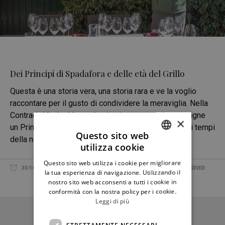
Dei Principi di Spadafora e delle età del Grillo
Questa è una storia vera, una storia rara e ve la voglio
raccontare per il gusto di condividere la meraviglia. Nella
Contrada Virzì a Monreale vive immerso nelle sue vigne
×
un Principe agronomo. Francesco Spadafora segue i tempi
Questo sito web
della natura, valori antichi, produce mosti aulici,
utilizza cookie
ITALIAN
Questo sito web utilizza i cookie per migliorare
ENGLISH
CATERINA LO CASTO, FOTO DI PASQUALE BUFFA
30/10/2020
CONDIVIDI
la tua esperienza di navigazione. Utilizzando il
nostro sito web acconsenti a tutti i cookie in
conformità con la nostra policy per i cookie.
Leggi di più
STRETTAMENTE NECESSARI