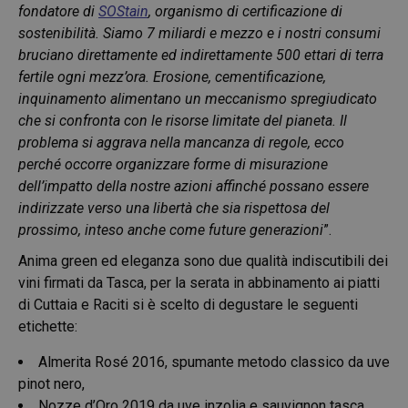
fondatore di
SOStain
, organismo di certificazione di
sostenibilità. Siamo 7 miliardi e mezzo e i nostri consumi
bruciano direttamente ed indirettamente 500 ettari di terra
fertile ogni mezz’ora. Erosione, cementificazione,
inquinamento alimentano un meccanismo spregiudicato
che si confronta con le risorse limitate del pianeta. Il
problema si aggrava nella mancanza di regole, ecco
perché occorre organizzare forme di misurazione
dell’impatto della nostre azioni affinché possano essere
indirizzate verso una libertà che sia rispettosa del
prossimo, inteso anche come future generazioni
”.
Anima green ed eleganza sono due qualità indiscutibili dei
vini firmati da Tasca, per la serata in abbinamento ai piatti
di Cuttaia e Raciti si è scelto di degustare le seguenti
etichette:
Almerita Ros
é
2016, spumante metodo classico da uve
p
inot nero
,
Nozze d’Oro 2019 da uve inzolia e sauvignon t
asc
a,