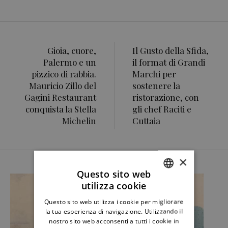
Gioia, cuore,
Il Gusto della Sfida,
Palermo e un
il format di Grandi
pizzico di rabbia.
Marchi per
Mauricio Zillo del
sostenere la
Gagini Restaurant
ristorazione, con
conquista la Stella
gli chef Raciti e
Michelin
Cuttaia
×
Questo sito web
utilizza cookie
ITALIAN
Questo sito web utilizza i cookie per migliorare
ENGLISH
la tua esperienza di navigazione. Utilizzando il
nostro sito web acconsenti a tutti i cookie in