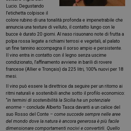
Lucio. Degustando
l’etichetta colpisce il
colore rubino di una tonalità profonda e impenetrabile che
annuncia una texture di velluto, il contatto lungo con le
bucce è durato 20 giorni. Al naso risuonano note di frutta a
polpa rossa legate a richiami terrosi e vegetali, al palato
un fine tannino accompagna il sorso ampio e persistente.
Il vino entra in contatto con il legno senza uscirne
condizionato, l’affinamento
avviene in barili di rovere
francese (Allier e Tronçais) da 225 litri, 100% nuovi per 18
mesi.
Il vino può essere la direttrice da seguire per un ritorno ai
ritmi naturali e sostenibili anche sotto il profilo economico:
“
in termini di sostenibilità la Sicilia ha un potenziale
enorme –
conclude Alberto Tasca davanti a un calice del
suo Rosso del Conte
– come succede sempre nelle aree
del mondo dove la natura è ancora generosa è più facile
dimensionare comportamenti nocivi e convertirli. Quello