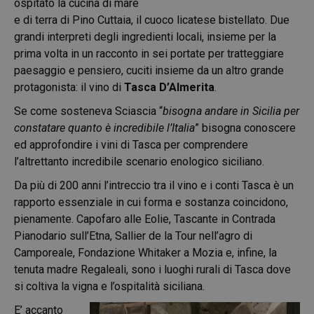
ospitato la cucina di mare
e di terra di Pino Cuttaia, il cuoco licatese bistellato. Due
grandi interpreti degli ingredienti locali, insieme per la
prima volta in un racconto in sei portate per tratteggiare
paesaggio e pensiero, cuciti insieme da un altro grande
protagonista: il vino di
Tasca D’Almerita
.
Se come sosteneva Sciascia “
bisogna andare in Sicilia per
constatare quanto è incredibile l’Italia
” bisogna conoscere
ed approfondire i vini di Tasca per comprendere
l’altrettanto incredibile scenario enologico siciliano.
Da più di 200 anni l’intreccio tra il vino e i conti Tasca è un
rapporto essenziale in cui forma e sostanza coincidono,
pienamente. Capofaro alle Eolie, Tascante in Contrada
Pianodario sull’Etna, Sallier de la Tour nell’agro di
Camporeale, Fondazione Whitaker a Mozia e, infine, la
tenuta madre Regaleali, sono i luoghi rurali di Tasca dove
si coltiva la vigna e l’ospitalità siciliana.
E’ accanto