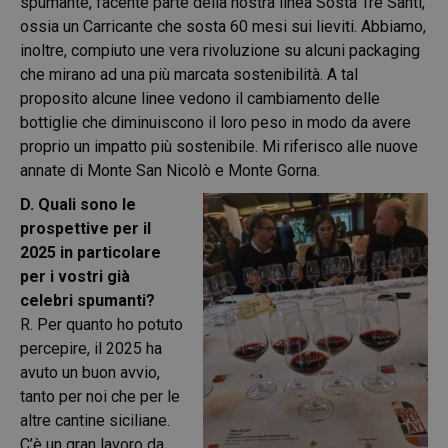
spumante, facente parte della nostra linea Sosta Tre Santi,
ossia un Carricante che sosta 60 mesi sui lieviti. Abbiamo,
inoltre, compiuto une vera rivoluzione su alcuni packaging
che mirano ad una più marcata sostenibilità. A tal
proposito alcune linee vedono il cambiamento delle
bottiglie che diminuiscono il loro peso in modo da avere
proprio un impatto più sostenibile. Mi riferisco alle nuove
annate di Monte San Nicolò e Monte Gorna.
D. Quali sono le
prospettive per il
2025 in particolare
per i vostri già
celebri spumanti?
R. Per quanto ho potuto
percepire, il 2025 ha
avuto un buon avvio,
tanto per noi che per le
altre cantine siciliane.
C’è un gran lavoro da