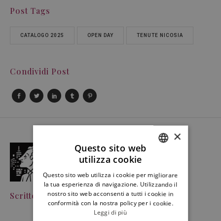
Post Tags
CATALOGO 2025
OPEN DAY
TENUTE NICOSIA
Condividi Post
×
Questo sito web
utilizza cookie
ITALIAN
Questo sito web utilizza i cookie per migliorare
ENGLISH
la tua esperienza di navigazione. Utilizzando il
nostro sito web acconsenti a tutti i cookie in
Scritto Da
Gianmaria Tesei
conformità con la nostra policy per i cookie.
Leggi di più