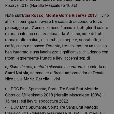
Riserva 2012 (Nerello Mascalese 100%)
Note sull’
Etna Rosso,
Monte Gorna Riserva 2013
: il vino
affina in barrique di rovere francese di secondo e terzo
passaggio per 2 anni e almeno 1 anno in bottiglia. Il colore
è rosso intenso con tessitura fitta. Al naso, note di frutta
rossa molto matura, di carruba, di pepe e, soprattutto, di
caffè, cuoio e tabacco. Potente, fresco, mostra un tannino
ben integrato e una lunghezza significativa, chiudendo con
ritorni leggermente fruttati e lievi accenni sapidi.
c) Blanc de noir, metodo classico a confronto
, condotta da
Santi Natola
, sommelier e Brand Ambassador di Tenute
Nicosia, e
Maria Carella.
I vini:
DOC Etna Spumante, Sosta Tre Santi Brut Metodo
Classico Millesimato 2018 (Nerello Mascalese 100%) –
36 mesi sui lieviti, sboccatura 2022
DOC Etna Spumante, Sosta Tre Santi Brut Metodo
Classico 2016 (Nerello Mascalese 100%) – 36 mesi sui