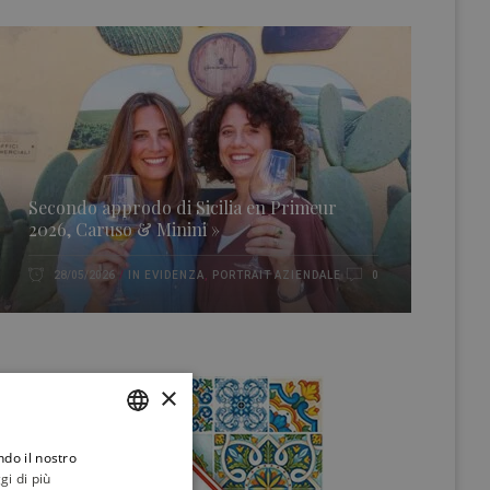
Secondo approdo di Sicilia en Primeur
2026, Caruso & Minini »
IN EVIDENZA
,
PORTRAIT AZIENDALE
28/05/2026
0
×
ndo il nostro
ITALIAN
gi di più