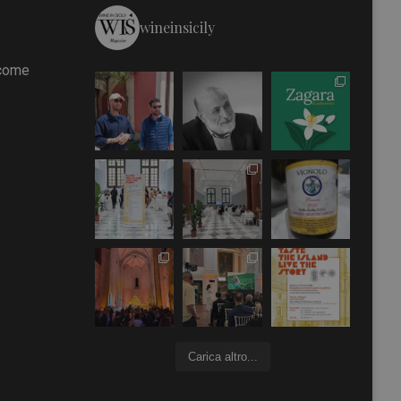
wineinsicily
 come
Carica altro...