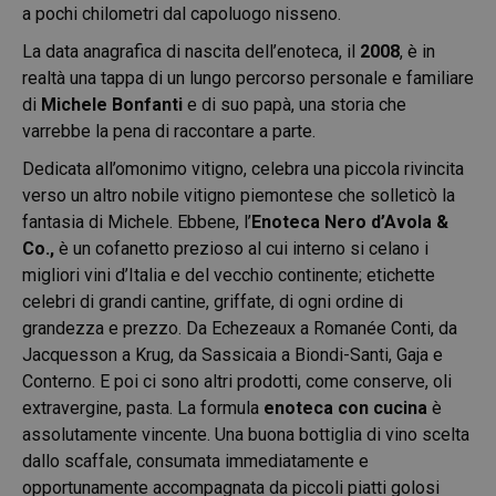
a pochi chilometri dal capoluogo nisseno.
La data anagrafica di nascita dell’enoteca, il
2008
, è in
realtà una tappa di un lungo percorso personale e familiare
di
Michele Bonfanti
e di suo papà, una storia che
varrebbe la pena di raccontare a parte.
Dedicata all’omonimo vitigno, celebra una piccola rivincita
verso un altro nobile vitigno piemontese che solleticò la
fantasia di Michele. Ebbene, l’
Enoteca Nero d’Avola &
Co.,
è un cofanetto prezioso al cui interno si celano i
migliori vini d’Italia e del vecchio continente; etichette
celebri di grandi cantine, griffate, di ogni ordine di
grandezza e prezzo. Da Echezeaux a Romanée Conti, da
Jacquesson a Krug, da Sassicaia a Biondi-Santi, Gaja e
Conterno. E poi ci sono altri prodotti, come conserve, oli
extravergine, pasta. La formula
enoteca con cucina
è
assolutamente vincente. Una buona bottiglia di vino scelta
dallo scaffale, consumata immediatamente e
opportunamente accompagnata da piccoli piatti golosi