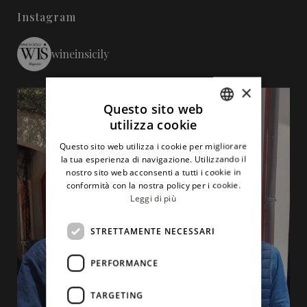
Instagram
wineinsicily
×
Questo sito web
utilizza cookie
ITALIAN
Questo sito web utilizza i cookie per migliorare
ENGLISH
la tua esperienza di navigazione. Utilizzando il
nostro sito web acconsenti a tutti i cookie in
conformità con la nostra policy per i cookie.
Leggi di più
STRETTAMENTE NECESSARI
PERFORMANCE
TARGETING