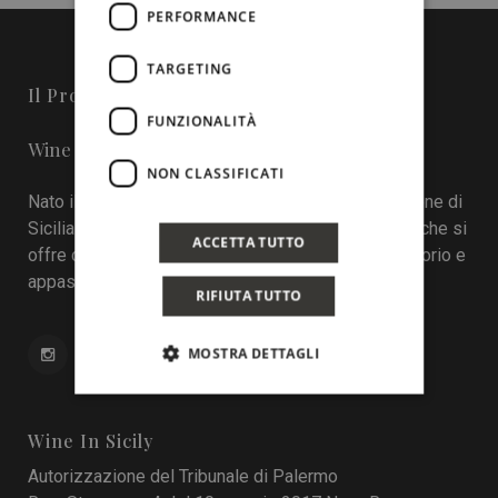
PERFORMANCE
TARGETING
Il Progetto
FUNZIONALITÀ
Wine in Sicily - Online Magazine
NON CLASSIFICATI
Nato il 22 aprile 2016 durante la tredicesima edizione di
Sicilia en Primeur, Wineinsicily.com è un magazine che si
ACCETTA TUTTO
offre come sistema di interazione tra cantine, territorio e
appassionati del vino.
RIFIUTA TUTTO
MOSTRA DETTAGLI
Wine In Sicily
Autorizzazione del Tribunale di Palermo