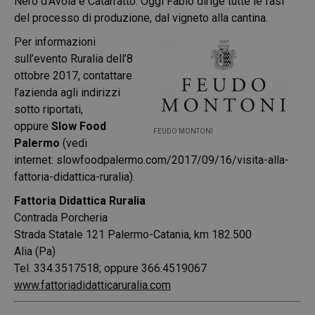
Nero d’Avola e Catarratto. Oggi Fabio dirige tutte le fasi
del processo di produzione, dal vigneto alla cantina.
Per informazioni
sull’evento Ruralia dell’8
ottobre 2017, contattare
l’azienda agli indirizzi
sotto riportati,
oppure
Slow Food
FEUDO MONTONI
Palermo
(vedi
internet:
slowfoodpalermo.com/2017/09/16/visita-alla-
fattoria-didattica-ruralia
).
Fattoria Didattica Ruralia
Contrada Porcheria
Strada Statale 121 Palermo-Catania, km 182.500
Alia (Pa)
Tel. 334.3517518; oppure 366.4519067
www.fattoriadidatticaruralia.com