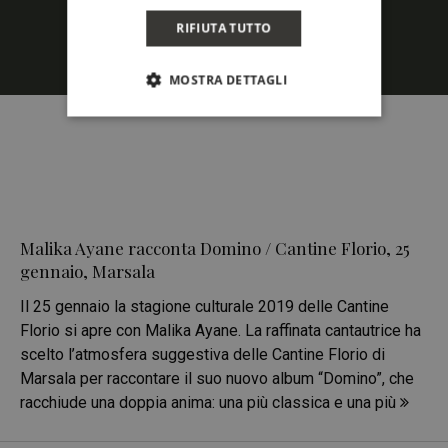
RIFIUTA TUTTO
MOSTRA DETTAGLI
Malika Ayane racconta Domino / Cantine Florio, 25
gennaio, Marsala
Il 25 gennaio la stagione culturale 2019 delle Cantine
Florio si apre con Malika Ayane. La raffinata cantautrice ha
scelto l’atmosfera suggestiva delle Cantine Florio di
Marsala per raccontare il suo nuovo album “Domino”, che
racchiude una doppia anima: una più classica e una più