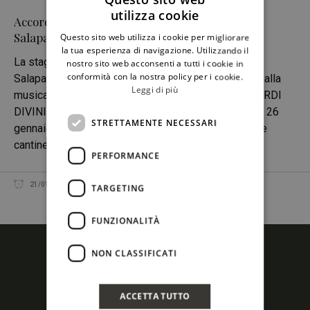
utilizza cookie
Accordi DiVini, la lirica in cantina con Duca di
ITALIAN
Salaparuta
Questo sito web utilizza i cookie per migliorare
ENGLISH
la tua esperienza di navigazione. Utilizzando il
La stagione culturale 2019 delle cantine Duca di
nostro sito web acconsenti a tutti i cookie in
conformità con la nostra policy per i cookie.
Salaparuta si apre con un evento speciale, dedicato alla
Leggi di più
musica lirica, agli amanti dell’opera e del vino: ACCORDI
DIVINI, l’eccellenza di Duca incontra la lirica. Sabato 26
STRETTAMENTE NECESSARI
gennaio, a partire dalle ore 19.00, le nuove sale delle
cantine
PERFORMANCE
21/01/2019
REDAZIONE
CONDIVIDI
TARGETING
FUNZIONALITÀ
NON CLASSIFICATI
ACCETTA TUTTO