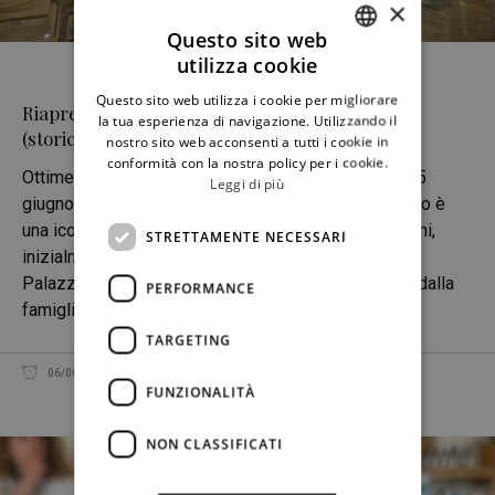
×
Questo sito web
utilizza cookie
ITALIAN
Questo sito web utilizza i cookie per migliorare
Riapre il Grand Hotel et Des Palmes, il nuovo
ENGLISH
la tua esperienza di navigazione. Utilizzando il
(storico) 5 stelle lusso di Palermo
nostro sito web acconsenti a tutti i cookie in
conformità con la nostra policy per i cookie.
Ottime notizie da Palermo: ha appena riaperto (ieri, 5
Leggi di più
giugno 2021) il Grand Hotel et Des Palmes. L’edificio è
una icona assoluta della ospitalità cittadina. Le origini,
STRETTAMENTE NECESSARI
inizialmente una residenza privata conosciuta come
Palazzo Ingham, risalgono al fine ‘800. Fu edificato dalla
PERFORMANCE
famiglia Ingham-Whitaker –
TARGETING
FRANCESCO PENSOVECCHIO
06/06/2021
CONDIVIDI
FUNZIONALITÀ
NON CLASSIFICATI