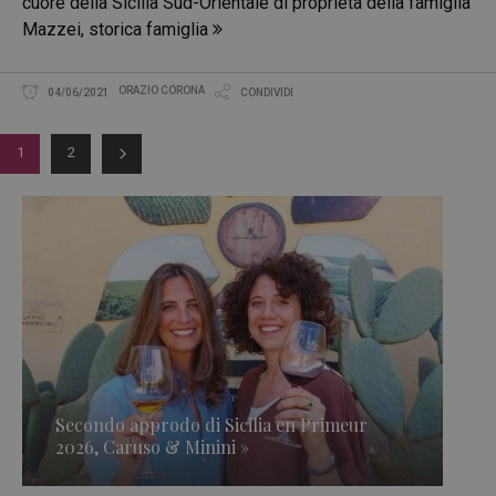
cuore della Sicilia Sud-Orientale di proprietà della famiglia
Mazzei, storica famiglia
ORAZIO CORONA
04/06/2021
CONDIVIDI
1
2
Secondo approdo di Sicilia en Primeur
2026, Caruso & Minini »