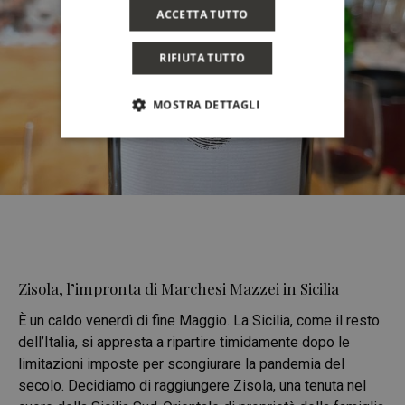
ACCETTA TUTTO
RIFIUTA TUTTO
MOSTRA DETTAGLI
Zisola, l’impronta di Marchesi Mazzei in Sicilia
È un caldo venerdì di fine Maggio. La Sicilia, come il resto
dell’Italia, si appresta a ripartire timidamente dopo le
limitazioni imposte per scongiurare la pandemia del
secolo. Decidiamo di raggiungere Zisola, una tenuta nel