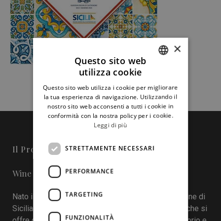
×
Questo sito web
utilizza cookie
ITALIAN
Questo sito web utilizza i cookie per migliorare
ENGLISH
la tua esperienza di navigazione. Utilizzando il
nostro sito web acconsenti a tutti i cookie in
conformità con la nostra policy per i cookie.
Leggi di più
STRETTAMENTE NECESSARI
Il Progetto
PERFORMANCE
Wine in Sicily - Online Magazine
TARGETING
Nato il 22 aprile 2016 durante la tredicesima edizione di
Sicilia en Primeur, Wineinsicily.com è un magazine che si
FUNZIONALITÀ
offre come sistema di interazione tra cantine, territorio e