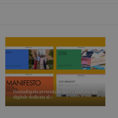
Donnafugata presenta la nuova piattaforma
digitale dedicata al »