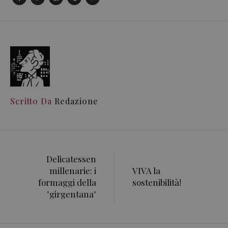
Scritto Da
Redazione
Delicatessen
millenarie: i
VIVA la
formaggi della
sostenibilità!
"girgentana"