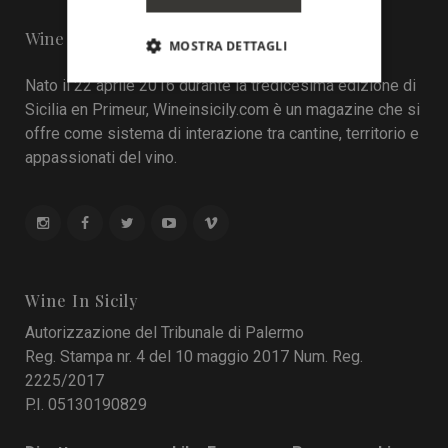
Wine in Sicily - Online Magazine
MOSTRA DETTAGLI
Nato il 22 aprile 2016 durante la tredicesima edizione di
Sicilia en Primeur, Wineinsicily.com è un magazine che si
offre come sistema di interazione tra cantine, territorio e
appassionati del vino.
Wine In Sicily
Autorizzazione del Tribunale di Palermo
Reg. Stampa nr. 4 del 10 maggio 2017 Num. Reg.
2225/2017
P.I. 05130190829