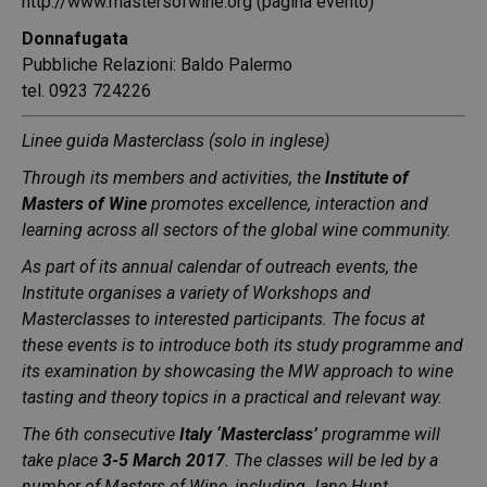
http://www.mastersofwine.org (pagina evento)
Donnafugata
Pubbliche Relazioni: Baldo Palermo
tel. 0923 724226
Linee guida Masterclass (solo in inglese)
Through its members and activities, the
Institute of
Masters of Wine
promotes excellence, interaction and
learning across all sectors of the global wine community.
As part of its annual calendar of outreach events, the
Institute organises a variety of Workshops and
Masterclasses to interested participants. The focus at
these events is to introduce both its study programme and
its examination by showcasing the MW approach to wine
tasting and theory topics in a practical and relevant way.
The 6th consecutive
Italy ‘Masterclass’
programme will
take place
3-5 March 2017
. The classes will be led by a
number of Masters of Wine, including
Jane Hunt