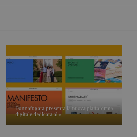
Donnafugata presenta la nuova piattaforma
digitale dedicata al »