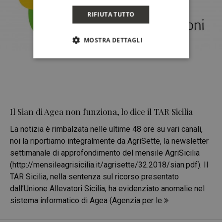
RIFIUTA TUTTO
MOSTRA DETTAGLI
Il Sian di Agea non funziona, lo dice il TAR Sicilia
La notizia è rimbalzata nelle ultime 48 ore su vari canali,
noi la riportiamo integralmente da AgriSette, la newsletter
settimanale di approfondimento del mensile AgriSicilia
(http://mensileagrisicilia.it/agrisette/32.2018/sian.pdf). Il
TAR Sicilia, nella sentenza sul ricorso presentato
dall’Unione Allevatori Sicilia, ha evidenziato anomalie nel
sistema informatico di Agea (Agenzia per le