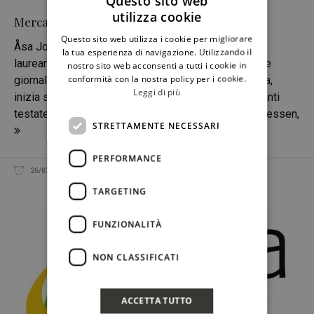
Questo sito web
utilizza cookie
Mercati: la Svezia spiegata da Åsa Johansson
ITALIAN
Questo sito web utilizza i cookie per migliorare
Åsa Johansson si trasferisce in Italia nel 2001 per
ENGLISH
la tua esperienza di navigazione. Utilizzando il
laurearsi in Scienze Politiche - con indirizzo media e
nostro sito web acconsenti a tutti i cookie in
conformità con la nostra policy per i cookie.
giornalismo - all'Università di Firenze. Dopo la laurea,
Leggi di più
inizia subito a scrivere di vino e turismo per importanti
testate svedesi e norvegesi come Allt Om Vin, Expressen,
STRETTAMENTE NECESSARI
PERFORMANCE
ALESSIA PANZECA
26/03/2019
CONDIVIDI
TARGETING
FUNZIONALITÀ
NON CLASSIFICATI
ACCETTA TUTTO