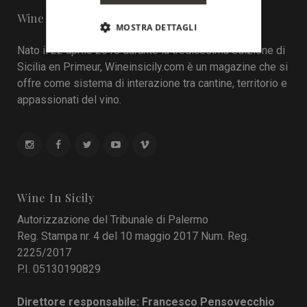
Wine in Sicily - Online Magazine
MOSTRA DETTAGLI
Nato il 22 aprile 2016 durante la tredicesima edizione di
Sicilia en Primeur, Wineinsicily.com è un magazine che si
offre come sistema di interazione tra cantine, territorio e
appassionati del vino.
Wine In Sicily
Autorizzazione del Tribunale di Palermo
Reg. Stampa nr. 4 del 10 maggio 2017 Num. Reg.
2225/2017
P.I. 05130190829
Direttore responsabile: Francesco Pensovecchio