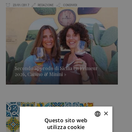
23/01/2017
REDAZIONE
CONDIVIDI
Secondo approdo di Sicilia en Primeur
2026, Caruso & Minini »
×
Questo sito web
utilizza cookie
ITALIAN