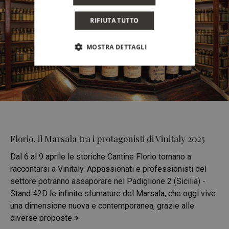
RIFIUTA TUTTO
MOSTRA DETTAGLI
Florio, il Marsala tra i protagonisti di Vinitaly 2025
Dal 6 al 9 aprile le storiche Cantine Florio tornano a
raccontarsi a Vinitaly. Appassionati e professionisti del
settore potranno assaporare nel Padiglione 2 (Sicilia) -
Stand 42D le infinite sfumature del Marsala, che oggi vive
una dimensione nuova e contemporanea, grazie alle
diverse proposte