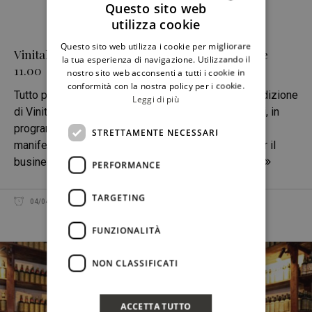
Questo sito web
utilizza cookie
ITALIAN
Questo sito web utilizza i cookie per migliorare
Vinitaly 2025, l’inaugurazione il 6 aprile alle ore
ENGLISH
la tua esperienza di navigazione. Utilizzando il
11.00
nostro sito web acconsenti a tutti i cookie in
conformità con la nostra policy per i cookie.
Tutto pronto a Veronafiere per l’apertura della 57ª edizione
Leggi di più
di Vinitaly, il salone internazionale dei vini e distillati, in
programma da domenica 6 a mercoledì 9 aprile. La
STRETTAMENTE NECESSARI
manifestazione si conferma punto di riferimento per il
business del vino a livello globale, con la presenza
PERFORMANCE
TARGETING
04/04/2025
REDAZIONE
CONDIVIDI
FUNZIONALITÀ
NON CLASSIFICATI
ACCETTA TUTTO