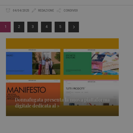
04/04/2025
REDAZIONE
CONDIVIDI
1
2
3
4
5
Donnafugata presenta la nuova piattaforma
digitale dedicata al »