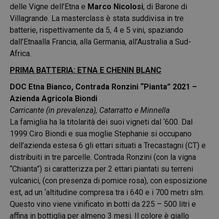
delle Vigne dell’Etna e
Marco Nicolosi
, di Barone di
Villagrande. La masterclass è stata suddivisa in tre
batterie, rispettivamente da 5, 4 e 5 vini, spaziando
dall’Etnaalla Francia, alla Germania, all’Australia a Sud-
Africa.
PRIMA BATTERIA: ETNA E CHENIN BLANC
DOC Etna Bianco, Contrada Ronzini “Pianta” 2021 –
Azienda Agricola Biondi
Carricante (in prevalenza), Catarratto e Minnella
La famiglia ha la titolarità dei suoi vigneti dal ‘600. Dal
1999 Ciro Biondi e sua moglie Stephanie si occupano
dell’azienda estesa 6 gli ettari situati a Trecastagni (CT) e
distribuiti in tre parcelle. Contrada Ronzini (con la vigna
“Chianta”) si caratterizza per 2 ettari piantati su terreni
vulcanici, (con presenza di pomice rosa), con esposizione
est, ad un ‘altitudine compresa tra i 640 e i 700 metri slm.
Questo vino viene vinificato in botti da 225 – 500 litri e
affina in bottiglia per almeno 3 mesi. Il colore è giallo