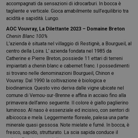
accompagnati da sensazioni di idrocarburi. In bocca è
tagliente e verticale. Gioca amabilmente sull’equilibrio tra
acidità e sapidità. Lungo.
AOC Vouvray, La Dilettante 2023 – Domaine Breton
Chenin Blanc 100%
L’azienda è situata nel villaggio di Restignè, a Bourgueil, al
centro della Loira. L’ azienda fondata nel 1985 da
Catherine e Pierre Breton, possiede 11 ettari di terreni
impiantati a chenin blanc e cabernet franc. I possedimenti
si trovano nelle denominazioni Bourgueil, Chinon e
Vouvray. Dal 1990 la coltivazione è biologica e
biodinamica. Questo vino deriva dalle vigne ubicate nel
comune di Vernou-sur-Brenne e affina in acciaio fino alla
primavera dell’anno seguente. Il colore è giallo paglierino
luminoso. Al naso è essenziale ed incisivo, con sentori di
albicocca e mela. Leggermente floreale, palesa una parte
minerale quasi gessosa. Note mielate e fumé. In bocca, è
fresco, sapido, strutturato. La scia sapida conduce il