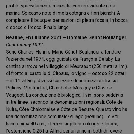
profilo spiccatamente minerale, con un’evidente nota
marina. Spiccano note di mela cotogna e fiori bianchi. A
completare il bouquet sensazioni di pietra focaia. In bocca
è secco e fresco. Finale lungo.
Beaune, En Lulunne 2021 – Domaine Genot Boulanger
Chardonnay 100%
Sono Charles-Henri e Marie Génot-Boulanger a fondare
l’azienda nel 1974, oggi guidata da François Delaby. La
cantina si trova nel villaggio di Meursault (250 metri s.l.m.),
di fronte al castello di Cîteaux, le vigne – estese 22 ettari
– in 11 villaggi diversi con varie denominazioni tra cui
Puligny-Montrachet, Chambolle-Musigny e Clos de
Vougeot. La conduzione è biologica. I vini sono suddivisi
in tre linee, secondo le denominazioni regionali: Côte de
Nuits, Côte Chalonnaise e Côte de Beaune. Questo vino ha
una denominazione comunale/village (Beaune). Le viti
hanno circa 40 anni, i terreni argillosi-calcarei e limosi,
l’estensione 0,25 ha. Affina per un anno in botti di rovere