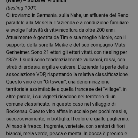
(Nahe) – Schäfer Fröhlich
Riesling 100%
Ci troviamo in Germania, sulla Nahe, un affluente del Reno
parallelo alla Mosella. L’azienda è a conduzione familiare
e svolge l’attività di vitivinicoltura da oltre 200 anni.
Attualmente è gestita da Tim e sua moglie Nicole, con il
supporto della sorella Meike e del suo compagno Mats
Genheimer. Sono 21 ettari gli ettari vitati, con riesling per
l’85%. I suoli sono tendenzialmente vulcanici, rossi, con
strati di ardesia, argilla e calcare. L’azienda fa parte della
associazione VDP, rispettando la relativa classificazione.
Questo vino è un “Ortswein”, una denominazione
territoriale assimilabile a quella francese dei “village”, in
altre parole, i cui vigneti ricadono nel territorio di un
comune classificato, in questo caso nel villaggio di
Bockenau
. Questo vino affina in acciaio per pochi mesi e,
successivamente, in bottiglia. Il colore è giallo paglierino.
Al naso è fresco, fragrante, varietale, con sentori di fiori
bianchi, mela verde, pesca e menta. In bocca è preciso e