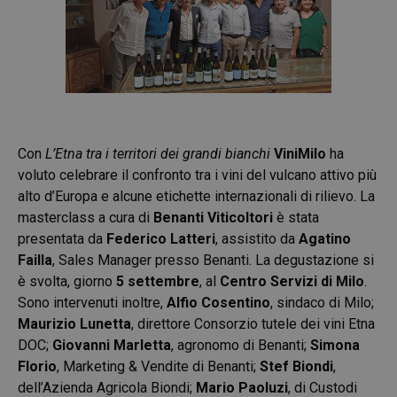
Con
L’Etna tra i territori dei grandi bianchi
ViniMilo
ha
voluto celebrare il confronto tra i vini del vulcano attivo più
alto d’Europa e alcune etichette internazionali di rilievo. La
masterclass a cura di
Benanti Viticoltori
è stata
presentata da
Federico Latteri
, assistito da
Agatino
Failla
, Sales Manager presso Benanti. La degustazione si
è svolta, giorno
5 settembre
, al
Centro Servizi di Milo
.
Sono intervenuti inoltre,
Alfio Cosentino
, sindaco di Milo;
Maurizio Lunetta
, direttore Consorzio tutele dei vini Etna
DOC;
Giovanni Marletta
, agronomo di Benanti;
Simona
Florio
, Marketing & Vendite di Benanti;
Stef Biondi
,
dell’Azienda Agricola Biondi;
Mario Paoluzi
, di Custodi