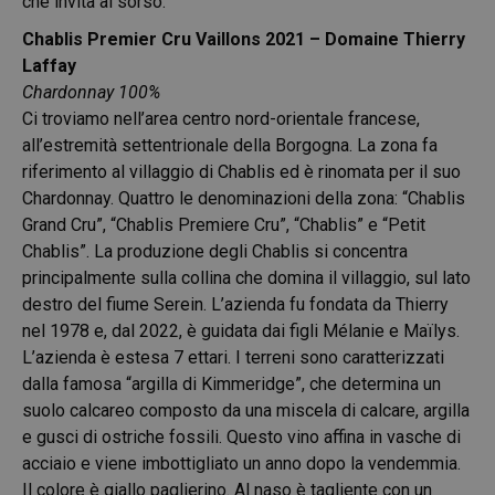
che invita al sorso.
Chablis Premier Cru Vaillons 2021 – Domaine Thierry
Laffay
Chardonnay 100%
Ci troviamo nell’area centro nord-orientale francese,
all’estremità settentrionale della Borgogna. La zona fa
riferimento al villaggio di Chablis ed è rinomata per il suo
Chardonnay. Quattro le denominazioni della zona: “Chablis
Grand Cru”, “Chablis Premiere Cru”, “Chablis” e “Petit
Chablis”. La produzione degli Chablis si concentra
principalmente sulla collina che domina il villaggio, sul lato
destro del fiume Serein. L’azienda fu fondata da Thierry
nel 1978 e, dal 2022, è guidata dai figli Mélanie e Maïlys.
L’azienda è estesa 7 ettari. I terreni sono caratterizzati
dalla famosa “argilla di Kimmeridge”, che determina un
suolo calcareo composto da una miscela di calcare, argilla
e gusci di ostriche fossili. Questo vino affina in vasche di
acciaio e viene imbottigliato un anno dopo la vendemmia.
Il colore è giallo paglierino. Al naso è tagliente con un