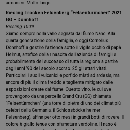
armonico. Molto lungo.
Riesling Trocken Felsenberg “Felsentürmchen” 2021
GG – Dönnhoff
Riesling 100%
Siamo sempre nella valle segnata dal fiume Nahe. Alla
quarta generazione della famiglia, è oggi Cornelius
Dönnhoff a gestire l’azienda sotto il vigile occhio di papà
Helmut, artefice della rinascita dell’azienda di famigli e
probabilmente del successo di tutta la regione a partire
dagli anni ’90 del secolo scorso. 25 gli ettari vitati.
Particolari i suoli vulcanici e porfido misti ad ardesia, ma
ancora di più il clima freddo e tagliente mitigato dalle
esposizioni create dal fiume. Questo vino, le cui uve
provengono da una parcella Grand Cru (GG) chiamata
“Felsentürmchen” (una torre di pietra di uno dei climat più
celebri della Germania, il Schlossböckelheimer
Felsenberg), affina per otto mesi in grandi botti di rovere. Il
colore è giallo tenue con sfumature verdoline. Il naso è