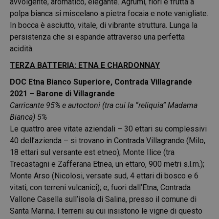
avvolgente, aromatico, elegante. Agrumi, fiori e frutta a
polpa bianca si miscelano a pietra focaia e note vanigliate.
In bocca è asciutto, vitale, di vibrante struttura. Lunga la
persistenza che si espande attraverso una perfetta
acidità.
TERZA BATTERIA: ETNA E CHARDONNAY
DOC Etna Bianco Superiore, Contrada Villagrande
2021 – Barone di Villagrande
Carricante 95% e autoctoni (tra cui la “reliquia” Madama
Bianca) 5%
Le quattro aree vitate aziendali – 30 ettari su complessivi
40 dell’azienda – si trovano in Contrada Villagrande (Milo,
18 ettari sul versante est etneo); Monte Ilice (tra
Trecastagni e Zafferana Etnea, un ettaro, 900 metri s.l.m.);
Monte Arso (Nicolosi, versate sud, 4 ettari di bosco e 6
vitati, con terreni vulcanici); e, fuori dall’Etna, Contrada
Vallone Casella sull’isola di Salina, presso il comune di
Santa Marina. I terreni su cui insistono le vigne di questo