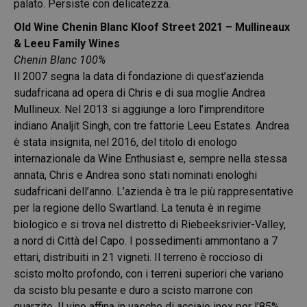
palato. Persiste con delicatezza.
Old Wine Chenin Blanc Kloof Street 2021 – Mullineaux
& Leeu Family Wines
Chenin Blanc 100%
Il 2007 segna la data di fondazione di quest’azienda
sudafricana ad opera di Chris e di sua moglie Andrea
Mullineux. Nel 2013 si aggiunge a loro l’imprenditore
indiano Analjit Singh, con tre fattorie Leeu Estates. Andrea
è stata insignita, nel 2016, del titolo di enologo
internazionale da Wine Enthusiast e, sempre nella stessa
annata, Chris e Andrea sono stati nominati enologhi
sudafricani dell’anno. L’azienda è tra le più rappresentative
per la regione dello Swartland. La tenuta è in regime
biologico e si trova nel distretto di Riebeeksrivier-Valley,
a nord di Città del Capo. I possedimenti ammontano a 7
ettari, distribuiti in 21 vigneti. Il terreno è roccioso di
scisto molto profondo, con i terreni superiori che variano
da scisto blu pesante e duro a scisto marrone con
quarzite. Il vino affina in vasche di acciaio inox per l’85%