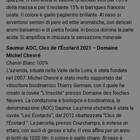
della massa e per il restante 15% in barriques francesi
usate. Il colore è giallo paglierino brillante. Al naso si
avvertono sentori di pere ed erbe aromatiche, con delicati
aromi balsamici e di pietra focaia. In bocca domina la parte
acida. Si amplifica in chiusura la sensazione minerale.
Saumur AOC, Clos de l’Écotard 2021 – Domaine
Michel Chevré
Chenin Blanc 100%
L’azienda, situata nella Valle della Loira, è stata fondata
nel 2007. Michel Chevré è stato molto supportato dal
viticoltore biodinamico Thierry Germain, con il quale ha
creato la cuvée “L’Insolite” presso Domaine des Roches
Neuves. La conduzione è biologica e biodinamica, la
denominazione (AOC) Saumur. La prima etichetta è stata la
cuvée “Les Écotards”, dal 2012 ribattezzata “Clos de
l’Écotard “. La parcella, presso Courchamps, è estesa un
ettaro, con suoli di gesso e tufo. Il vino affina per un anno
in botti da 1200 litri. Il colore è giallo chiaro. Al naso è