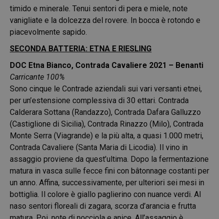
timido e minerale. Tenui sentori di pera e miele, note
vanigliate e la dolcezza del rovere. In bocca è rotondo e
piacevolmente sapido.
SECONDA BATTERIA: ETNA E RIESLING
DOC Etna Bianco, Contrada Cavaliere 2021 – Benanti
Carricante 100%
Sono cinque le Contrade aziendali sui vari versanti etnei,
per un’estensione complessiva di 30 ettari. Contrada
Calderara Sottana (Randazzo), Contrada Dafara Galluzzo
(Castiglione di Sicilia), Contrada Rinazzo (Milo), Contrada
Monte Serra (Viagrande) e la più alta, a quasi 1.000 metri,
Contrada Cavaliere (Santa Maria di Licodia). Il vino in
assaggio proviene da quest’ultima. Dopo la fermentazione
matura in vasca sulle fecce fini con bâtonnage costanti per
un anno. Affina, successivamente, per ulteriori sei mesi in
bottiglia. Il colore è giallo paglierino con nuance verdi. Al
naso sentori floreali di zagara, scorza d’arancia e frutta
matura. Poi, note di nocciola e anice. All’assaggio è