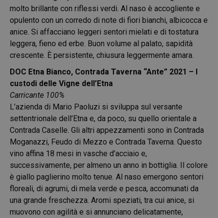
molto brillante con riflessi verdi. Al naso è accogliente e
opulento con un corredo di note di fiori bianchi, albicocca e
anice. Si affacciano leggeri sentori mielati e di tostatura
leggera, fieno ed erbe. Buon volume al palato, sapidità
crescente. È persistente, chiusura leggermente amara.
DOC Etna Bianco, Contrada Taverna “Ante” 2021 – I
custodi delle Vigne dell’Etna
Carricante 100%
L’azienda di Mario Paoluzi si sviluppa sul versante
settentrionale dell’Etna e, da poco, su quello orientale a
Contrada Caselle. Gli altri appezzamenti sono in Contrada
Moganazzi, Feudo di Mezzo e Contrada Taverna. Questo
vino affina 18 mesi in vasche d’acciaio e,
successivamente, per almeno un anno in bottiglia. Il colore
è giallo paglierino molto tenue. Al naso emergono sentori
floreali, di agrumi, di mela verde e pesca, accomunati da
una grande freschezza. Aromi speziati, tra cui anice, si
muovono con agilità e si annunciano delicatamente,