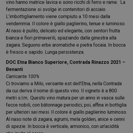
vino hanno matrice lavica e sono ricchi di ferro e rame. La
fermentazione si svolge in contenitori di acciaio.
L’imbottigliamento viene compiuto a 10 mesi dalla
vendemmia. Il colore è giallo paglierino, tenue e luminoso.
Al naso è pulito, delicato ed elegante, con sentori frutta
bianca e fiori primaverili, spaziando dalla ginestra alla
zagara. Seguono erbe aromatiche e pietra focaia. In bocca
è fresco e sapido. Lunga persistenza.
DOC Etna Bianco Superiore, Contrada Rinazzo 2021 –
Benanti
Carricante 100%
Ci troviamo a Milo, versante est dell’Etna, nella Contrada
da cui deriva il nome di questo vino. Il vigneto è a 800
metri s.l.m.. Questo vino matura per un anno in vasca sulle
fecce nobili, con bâtonnage periodici, poi, affina in bottiglia
per ulteriori sei mesi. Il colore è giallo paglierino luminoso.
Al naso note di zagara, agrumi, mela golden, anice e cenni
di spezie. In bocca è verticale, armonico, con un’acidità