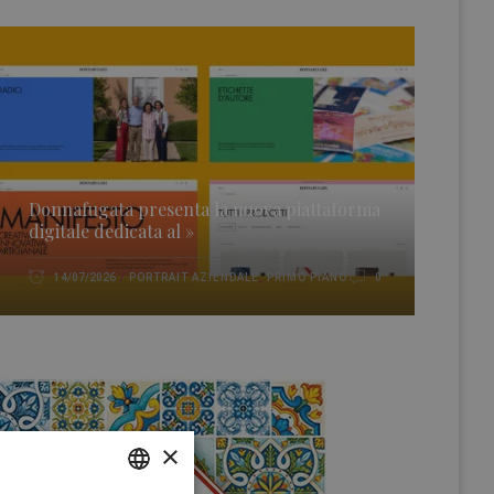
Donnafugata presenta la nuova piattaforma
digitale dedicata al »
PORTRAIT AZIENDALE
,
PRIMO PIANO
14/07/2026
0
×