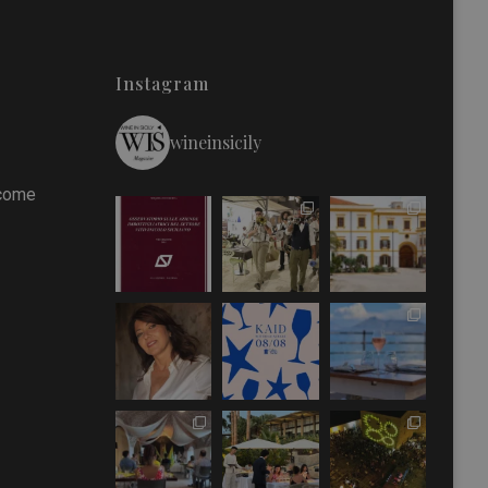
Instagram
wineinsicily
 come