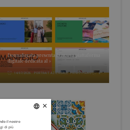
Donnafugata presenta la nuova piattaforma
digitale dedicata al »
PORTRAIT AZIENDALE
,
PRIMO PIANO
14/07/2026
0
×
ndo il nostro
ITALIAN
gi di più