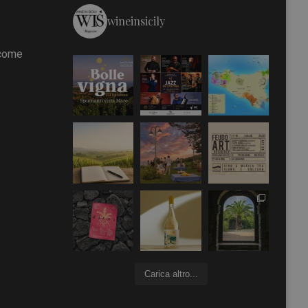
wineinsicily
 come
Carica altro...