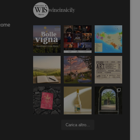
wineinsicily
 come
Carica altro...