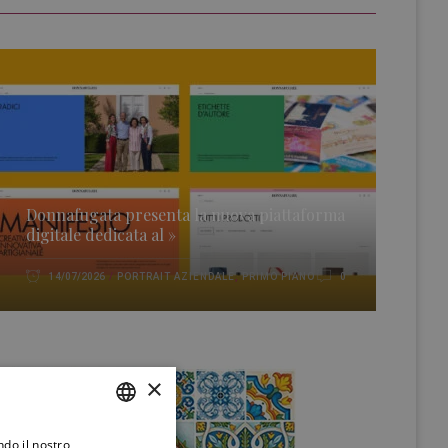
Donnafugata presenta la nuova piattaforma
digitale dedicata al »
PORTRAIT AZIENDALE
,
PRIMO PIANO
14/07/2026
0
×
ndo il nostro
ITALIAN