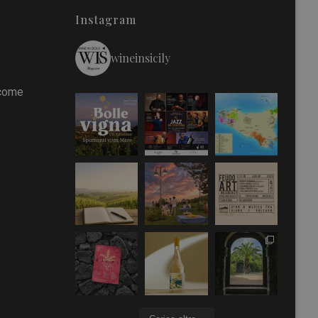
Instagram
wineinsicily
 come