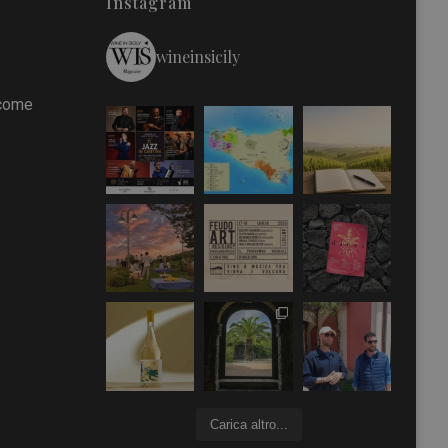
Instagram
wineinsicily
 come
Carica altro...