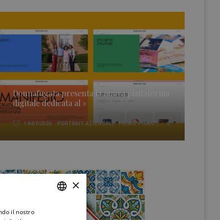
Donnafugata presenta la nuova piattaforma
digitale dedicata al »
PORTRAIT AZIENDALE
,
PRIMO PIANO
14/07/2026
0
×
ndo il nostro
ITALIAN