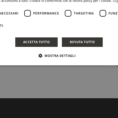
 acconsenti a tutti i cookie in conformità con la nostra policy per i cookie.
Leg
NECESSARI
PERFORMANCE
TARGETING
FUNZ
TI
ACCETTA TUTTO
RIFIUTA TUTTO
MOSTRA DETTAGLI