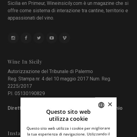
Sicilia en Primeur, Wineinsicily.com è un magazine che si
offre come sistema di interazione tra cantine, territorio e
appassionati del vino.
Wine In Sicily
Autorizzazione del Tribunale di Palermo
Reg. Stampa nr. 4 del 10 maggio 2017 Num. Reg.
2225/2017
P.I. 05130190829
×
Direttore responsabile: Francesco Pensovecchio
Questo sito web
utilizza cookie
ITALIAN
Questo sito web utilizza i cookie per migliorare
ENGLISH
Instagram
la tua esperienza di navigazione. Utilizzando il