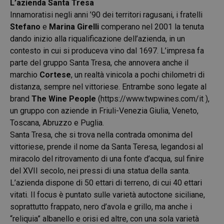
L’azienda Santa Tresa
Innamoratisi negli anni ’90 dei territori ragusani, i fratelli
Stefano
e
Marina Girelli
comperano nel 2001 la tenuta
dando inizio alla riqualificazione dell’azienda, in un
contesto in cui si produceva vino dal 1697. L’impresa fa
parte del gruppo Santa Tresa, che annovera anche il
marchio
Cortese
, un realtà vinicola a pochi chilometri di
distanza, sempre nel vittoriese. Entrambe sono legate al
brand
The Wine People
(
https://www.twpwines.com/it
),
un gruppo con aziende in Friuli-Venezia Giulia, Veneto,
Toscana, Abruzzo e Puglia.
Santa Tresa, che si trova nella contrada omonima del
vittoriese, prende il nome da Santa Teresa, legandosi al
miracolo del ritrovamento di una fonte d’acqua, sul finire
del XVII secolo, nei pressi di una statua della santa.
L’azienda dispone di 50 ettari di terreno, di cui 40 ettari
vitati. Il focus è puntato sulle varietà autoctone siciliane,
soprattutto frappato, nero d’avola e grillo, ma anche i
“reliquia” albanello e orisi ed altre, con una sola varietà