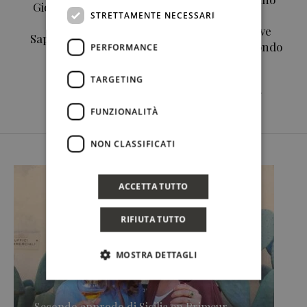
Giordania e Sicilia,
e Made in Sicily
STRETTAMENTE NECESSARI
un incontro di
accolgono la nave
Sapori il 28 maggio
più bella del mondo
PERFORMANCE
a La Foresteria
con il “Il Piatto
Planeta
Rotto” e una
TARGETING
cassata di 60 kg
FUNZIONALITÀ
NON CLASSIFICATI
ACCETTA TUTTO
RIFIUTA TUTTO
MOSTRA DETTAGLI
Secondo approdo di Sicilia en Primeur