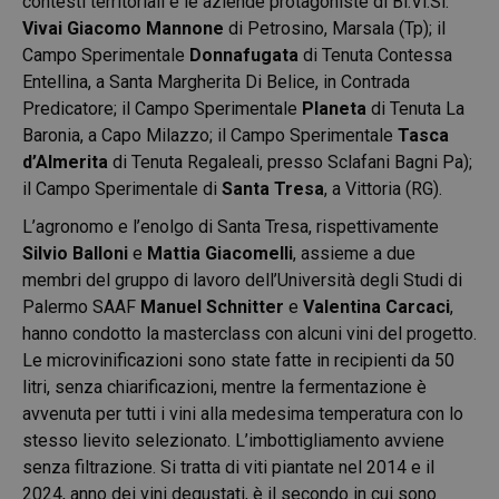
contesti territoriali e le aziende protagoniste di Bi.Vi.Si:
Vivai Giacomo Mannone
di Petrosino, Marsala (Tp); il
Campo Sperimentale
Donnafugata
di Tenuta Contessa
Entellina, a Santa Margherita Di Belice, in Contrada
Predicatore; il Campo Sperimentale
Planeta
di Tenuta La
Baronia, a Capo Milazzo; il Campo Sperimentale
Tasca
d’Almerita
di Tenuta Regaleali, presso Sclafani Bagni Pa);
il Campo Sperimentale di
Santa Tresa
, a Vittoria (RG).
L’agronomo e l’enolgo di Santa Tresa, rispettivamente
Silvio Balloni
e
Mattia Giacomelli
, assieme a due
membri del gruppo di lavoro dell’Università degli Studi di
Palermo SAAF
Manuel Schnitter
e
Valentina Carcaci
,
hanno condotto la masterclass con alcuni vini del progetto.
Le microvinificazioni sono state fatte in recipienti da 50
litri, senza chiarificazioni, mentre la fermentazione è
avvenuta per tutti i vini alla medesima temperatura con lo
stesso lievito selezionato. L’imbottigliamento avviene
senza filtrazione. Si tratta di viti piantate nel 2014 e il
2024, anno dei vini degustati, è il secondo in cui sono