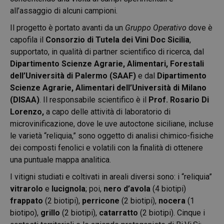
all’assaggio di alcuni campioni.
Il progetto è portato avanti da un
Gruppo Operativo
dove è
capofila il
Consorzio di Tutela dei Vini Doc Sicilia
,
supportato, in qualità di partner scientifico di ricerca, dal
Dipartimento Scienze Agrarie, Alimentari, Forestali
dell’Università di Palermo (SAAF)
e dal
Dipartimento
Scienze Agrarie, Alimentari dell’Università di Milano
(DISAA)
. Il responsabile scientifico è il
Prof. Rosario Di
Lorenzo,
a capo delle attività di laboratorio di
microvinificazione, dove le uve autoctone siciliane, incluse
le varietà “reliquia,” sono oggetto di analisi chimico-fisiche
dei composti fenolici e volatili con la finalità di ottenere
una puntuale mappa analitica.
I vitigni studiati e coltivati in areali diversi sono: i “reliquia”
vitrarolo
e
lucignola
; poi,
nero d’avola
(4 biotipi)
frappato
(2 biotipi),
perricone
(2 biotipi),
nocera
(1
biotipo),
grillo
(2 biotipi),
catarratto
(2 biotipi). Cinque i