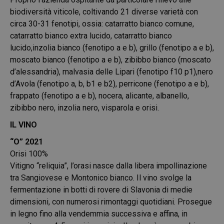
biodiversità viticole, coltivando 21 diverse varietà con
circa 30-31 fenotipi, ossia: catarratto bianco comune,
catarratto bianco extra lucido, catarratto bianco
lucido,inzolia bianco (fenotipo a e b), grillo (fenotipo a e b),
moscato bianco (fenotipo a e b), zibibbo bianco (moscato
d’alessandria), malvasia delle Lipari (fenotipo f10 p1),nero
d’Avola (fenotipo a, b, b1 e b2), perricone (fenotipo a e b),
frappato (fenotipo a e b), nocera, alicante, albanello,
zibibbo nero, inzolia nero, visparola e orisi.
IL VINO
“O” 2021
Orisi 100%
Vitigno “reliquia”, l’orasi nasce dalla libera impollinazione
tra Sangiovese e Montonico bianco. Il vino svolge la
fermentazione in botti di rovere di Slavonia di medie
dimensioni, con numerosi rimontaggi quotidiani. Prosegue
in legno fino alla vendemmia successiva e affina, in